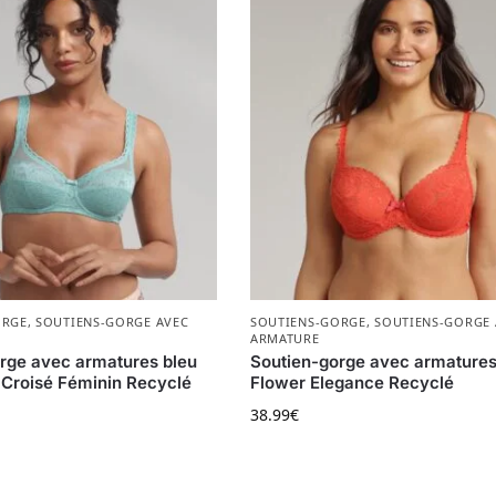
ORGE
,
SOUTIENS-GORGE AVEC
SOUTIENS-GORGE
,
SOUTIENS-GORGE 
ARMATURE
rge avec armatures bleu
Soutien-gorge avec armatures 
Croisé Féminin Recyclé
Flower Elegance Recyclé
38.99
€
 a plusieurs variations. Les options peuvent être choisies s
Ce produit a plusieurs variat