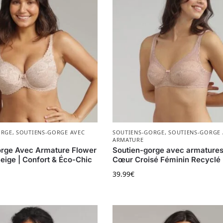
ORGE
,
SOUTIENS-GORGE AVEC
SOUTIENS-GORGE
,
SOUTIENS-GORGE 
ARMATURE
orge Avec Armature Flower
Soutien-gorge avec armatures
eige | Confort & Éco-Chic
Cœur Croisé Féminin Recyclé
39.99
€
 a plusieurs variations. Les options peuvent être choisies s
Ce produit a plusieurs variat