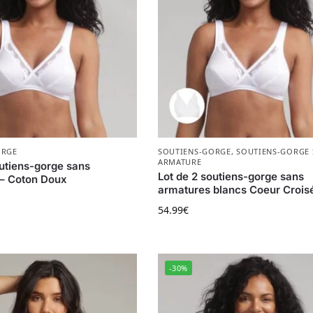
ORGE
SOUTIENS-GORGE
,
SOUTIENS-GORGE 
ARMATURE
outiens-gorge sans
Lot de 2 soutiens-gorge sans
– Coton Doux
armatures blancs Coeur Crois
54.99
€
 a plusieurs variations. Les options peuvent être choisies s
Ce produit a plusieurs variat
-30%