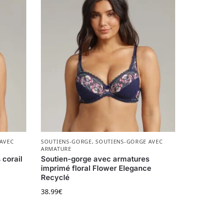
AVEC
SOUTIENS-GORGE
,
SOUTIENS-GORGE AVEC
ARMATURE
corail
Soutien-gorge avec armatures
imprimé floral Flower Elegance
Recyclé
38.99
€
ur la page du produit
ions. Les options peuvent être choisies sur la page du produ
Ce produit a plusieurs variations. Les options p