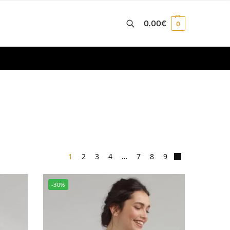
0.00
€
0
Recherche
1
2
3
4
…
7
8
9
-30%