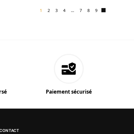
1
2
3
4
…
7
8
9
rsé
Paiement sécurisé
CONTACT