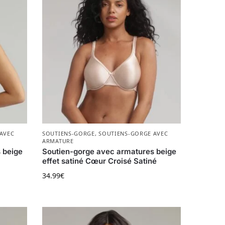
AVEC
SOUTIENS-GORGE
,
SOUTIENS-GORGE AVEC
ARMATURE
 beige
Soutien-gorge avec armatures beige
effet satiné Cœur Croisé Satiné
34.99
€
ur la page du produit
ions. Les options peuvent être choisies sur la page du produ
Ce produit a plusieurs variations. Les options p