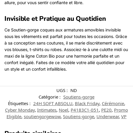
allure, pour vous sentir confiante et libre.
Invisible et Pratique au Quotidien
Ce Soutien-gorge coques aux armatures amovibles invisible
sous les vêtements est parfait pour toutes les occasions. Grâce
à sa conception sans coutures, il se marie discrètement avec
vos blouses, t-shirts ou robes. Associez-le à une culotte midi ou
maxi de la ligne Coton Bio pour une harmonie parfaite et un
confort inégalé. Faites de ce modèle votre allié quotidien pour
un style et un confort infaillibles.
UGS :
ND
Catégorie :
Soutiens-gorge
Étiquettes :
24H SOFT ABSOLU
,
Black Friday
,
Cérémonie
,
Cyber Monday
,
Intimates
,
Noel
,
P4183C1-051
,
PE20
,
Promo
Eligible
,
soutiengorgewow
,
Soutiens-gorge
,
Underwear
,
VP