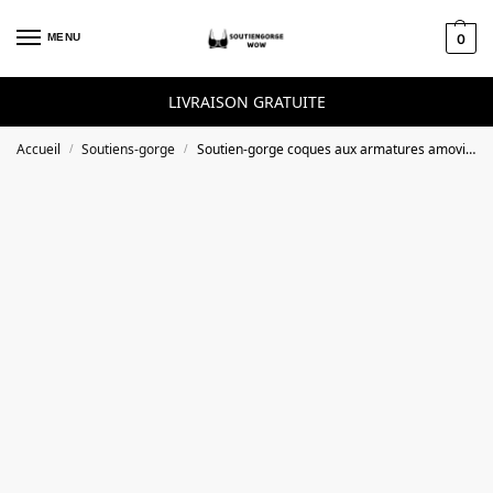
Skip to navigation
Skip to content
MENU
0
LIVRAISON GRATUITE
Accueil
Soutiens-gorge
Soutien-gorge coques aux armatures amovibles taupe 24h Soft Absolu
/
/