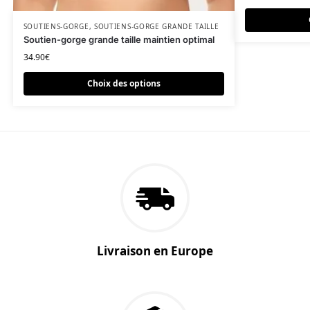
Ce produit a plusieurs variations. Les options peuvent être c
SOUTIENS-GORGE
,
SOUTIENS-GORGE GRANDE TAILLE
Soutien-gorge grande taille maintien optimal
34.90
€
Choix des options
Livraison en Europe