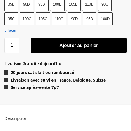
85B
90B
95B
100B
105B
110B
90C
95C
100C
105C
110C
90D
95D
100D
Effacer
quantité de Soutien-gorge coques aux armatures amovibles ta
Ajouter au panier
Livraison Gratuite Aujourd’hui
20 jours satisfait ou remboursé
Livraison
avec suivi en France, Belgique, Suisse
Service après-vente 7j/7
Description