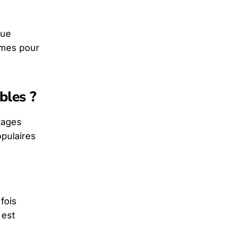
que
mmes pour
bles ?
tages
opulaires
fois
 est