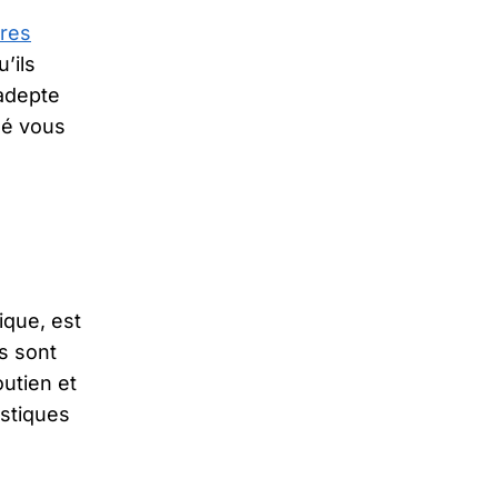
res
’ils
 adepte
lé vous
que, est
s sont
outien et
astiques