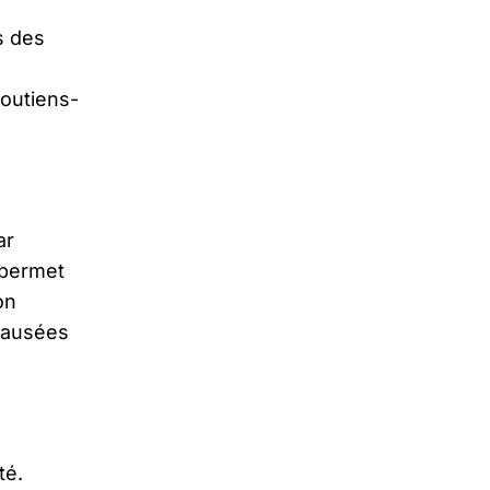
s des
soutiens-
ar
t permet
on
ausées
té.