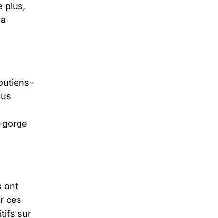
e plus,
la
outiens-
lus
s-gorge
s ont
ur ces
tifs sur