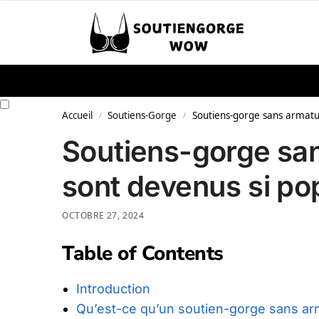
Skip to navigation
Skip to content
Search
Recherche po
Accueil
Soutiens-Gorge
Soutiens-gorge sans armatur
/
/
Soutiens-gorge san
sont devenus si po
OCTOBRE 27, 2024
Table of Contents
Introduction
Qu’est-ce qu’un soutien-gorge sans ar