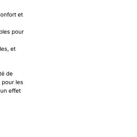
onfort et
bles pour
es, et
té de
 pour les
un effet