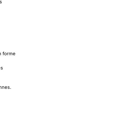
s
n forme
es
ennes.