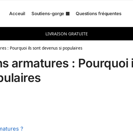
Acceuil
Soutiens-gorge
Questions fréquentes
ur :
LIVRAISON GRATUITE
es : Pourquoi ils sont devenus si populaires
s armatures : Pourquoi i
pulaires
matures ?