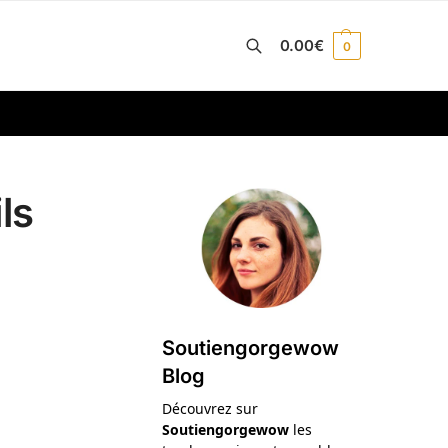
0.00
€
0
Recherche
ls
Soutiengorgewow
Blog
Découvrez sur
Soutiengorgewow
les