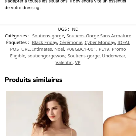
s’adapter à toutes les situations, il deviendra vite un essentiel
de votre dressing.
UGS :
ND
Catégories :
Soutiens-gorge
,
Soutiens-Gorge Sans Armature
Étiquettes :
Black Friday
,
Cérémonie
,
Cyber Monday
,
IDEAL
POSTURE
,
Intimates
,
Noel
,
P08GBC1-001
,
PE19
,
Promo
Eligible
,
soutiengorgewow
,
Soutiens-gorge
,
Underwear
,
Valentin
,
VP
Produits similaires