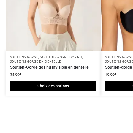
Ce produit a plusieurs variations. Les options peuvent être c
SOUTIENS-GORGE
,
SOUTIENS-GORGE DOS NU
,
Ce produit a p
SOUTIENS-GORG
SOUTIENS-GORGE EN DENTELLE
SOUTIENS-GORGE
Soutien-Gorge dos nu invisible en dentelle
Soutien-gorge 
34.90
€
19.99
€
Choix des options