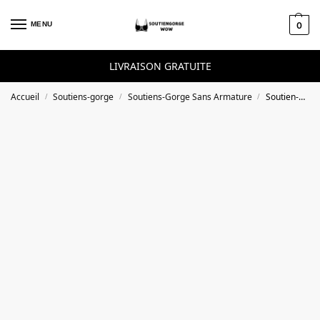
Skip to navigation
Skip to content
MENU
0
LIVRAISON GRATUITE
Accueil
Soutiens-gorge
Soutiens-Gorge Sans Armature
Soutien-gorge noir sans armatures Ideal Posture ouverture devant
/
/
/