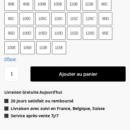
90B
95B
100B
105B
110B
115B
90C
95C
100C
105C
110C
115C
120C
90D
95D
100D
105D
110D
115D
120D
95E
100E
105E
110E
115E
Effacer
quantité de Soutien-gorge noir sans armatures Ideal Posture o
Ajouter au panier
Livraison Gratuite Aujourd’hui
20 jours satisfait ou remboursé
Livraison
avec suivi en France, Belgique, Suisse
Service après-vente 7j/7