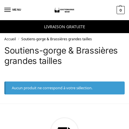
Skip to navigation
Skip to content
MENU
0
LIVRAISON GRATUITE
Accueil
Soutiens-gorge & Brassières grandes tailles
/
Soutiens-gorge & Brassières
grandes tailles
Aucun produit ne correspond à votre sélection.