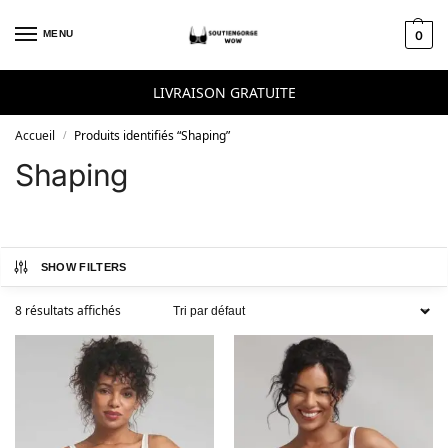
Skip to navigation
Skip to content
MENU
0
LIVRAISON GRATUITE
Accueil
Produits identifiés “Shaping”
/
Shaping
SHOW FILTERS
8 résultats affichés