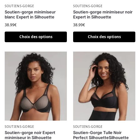
Ce produit a plusieurs variations. Les options peuvent être choi
SOUTIENS-GORGE
Ce produit a plusieurs variatio
SOUTIENS-GORGE
Soutien-gorge minimiseur
Soutien-gorge minimiseur noir
blanc Expert in Silhouette
Expert in Silhouette
38.99
€
38.99
€
Choix des options
Choix des options
Ce produit a plusieurs variations. Les options peuvent être choi
SOUTIENS-GORGE
Ce produit a plusieurs variatio
SOUTIENS-GORGE
Soutien-gorge noir Expert
Soutien-Gorge Tulle Noir
minimiseur in Silhouette
Perfect SilhouetteSilhouette