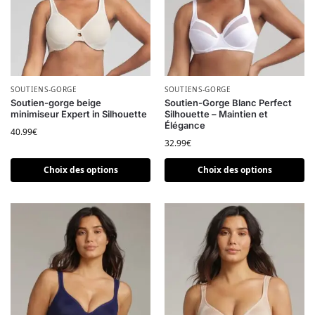
Ce produit a plusieurs variations. Les options peuvent être choi
SOUTIENS-GORGE
Ce produit a plusieurs variatio
SOUTIENS-GORGE
Soutien-gorge beige
Soutien-Gorge Blanc Perfect
minimiseur Expert in Silhouette
Silhouette – Maintien et
Élégance
40.99
€
32.99
€
Choix des options
Choix des options