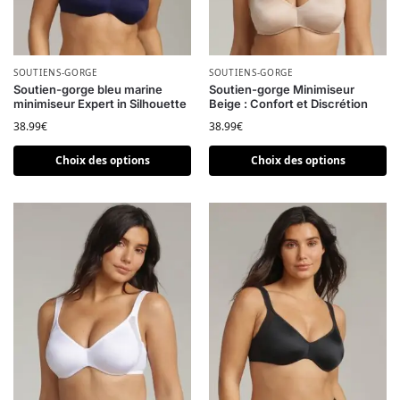
Ce produit a plusieurs variations. Les options peuvent être choi
SOUTIENS-GORGE
Ce produit a plusieurs variatio
SOUTIENS-GORGE
Soutien-gorge bleu marine
Soutien-gorge Minimiseur
minimiseur Expert in Silhouette
Beige : Confort et Discrétion
38.99
€
38.99
€
Choix des options
Choix des options