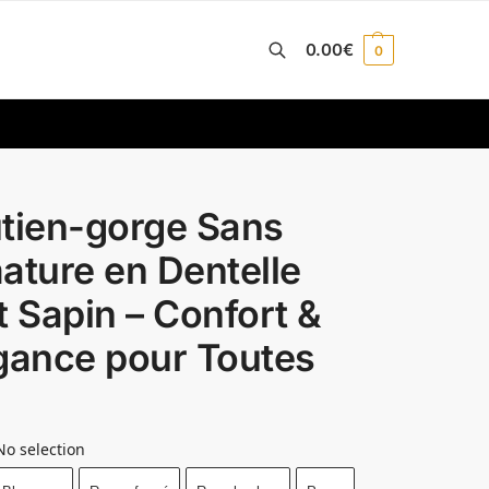
0.00
€
0
Recherche
tien-gorge Sans
ature en Dentelle
t Sapin – Confort &
gance pour Toutes
No selection