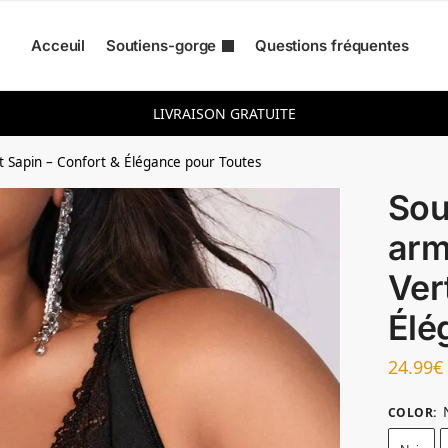
Acceuil
Soutiens-gorge
Questions fréquentes
ur :
LIVRAISON GRATUITE
t Sapin – Confort & Élégance pour Toutes
Sou
arm
Ver
Élé
24.99
€
COLOR
: