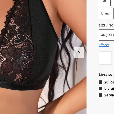
Noir
Blanc
No 
SIZE
:
46 (1XL)
Effacer
quantit
Livraiso
20 jo
Livra
Servi