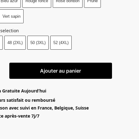
Bleu azur
Rouge foncé
Rose bonbon
Prune
Vert sapin
selection
48 (2XL)
50 (3XL)
52 (4XL)
é de Soutien-gorge Sans armature en Dentelle Vert Sapin - 
Ajouter au panier
n Gratuite Aujourd’hui
urs satisfait ou remboursé
ison
avec suivi en France, Belgique, Suisse
ce après-vente 7j/7