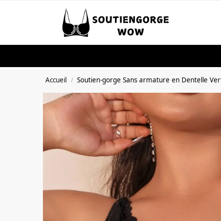
Skip to navigation
Skip to content
Search
Recherche po
Accueil
Soutien-gorge Sans armature en Dentelle Ver
/