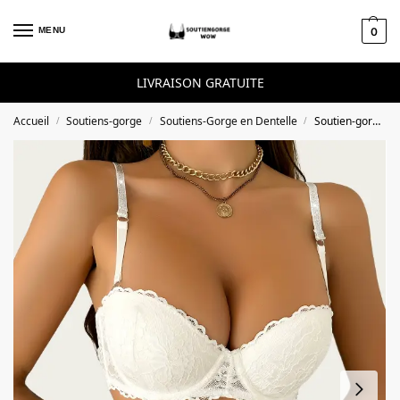
Skip to navigation
Skip to content
MENU
0
LIVRAISON GRATUITE
Accueil
Soutiens-gorge
Soutiens-Gorge en Dentelle
Soutien-gorge push-up en dentelle sexy
/
/
/