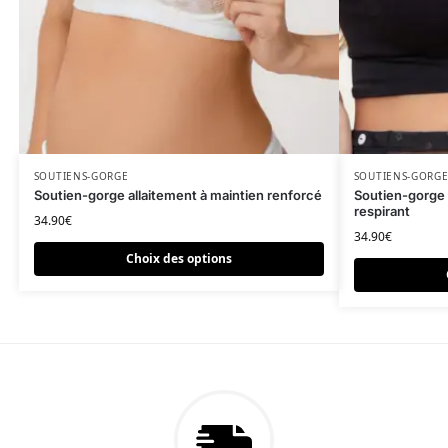
Ce produit a plusieurs variations. Les options peuvent être c
SOUTIENS-GORGE
Ce produit a p
SOUTIENS-GORG
Soutien-gorge allaitement à maintien renforcé
Soutien-gorge 
respirant
34.90
€
34.90
€
Choix des options