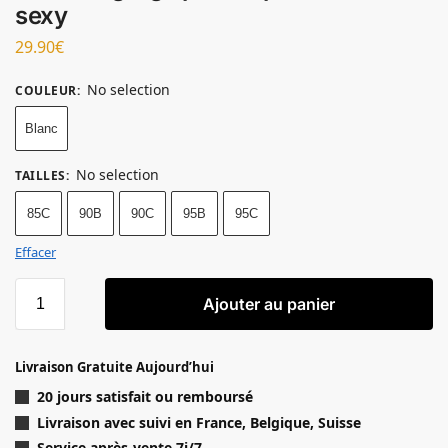
sexy
29.90
€
No selection
COULEUR
:
Blanc
No selection
TAILLES
:
85C
90B
90C
95B
95C
Effacer
quantité de Soutien-gorge push-up en dentelle sexy
Ajouter au panier
Livraison Gratuite Aujourd’hui
20 jours satisfait ou remboursé
Livraison
avec suivi en France, Belgique, Suisse
Service après-vente 7j/7